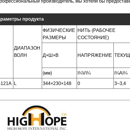
профессиональный производитель, мы хотели бы предоста
раметры продукта
ФИЗИЧЕСКИЕ
НИТЬ (РАБОЧЕЕ
РАЗМЕРЫ
СОСТОЯНИЕ)
ДИАПАЗОН
ВОЛН
Д×Ш×В
НАПРЯЖЕНИЕ
ТЕКУ
(мм)
ï¼Vï¼
ï¼Aï¼
-121А
L
344×230×148
0
3~3,4