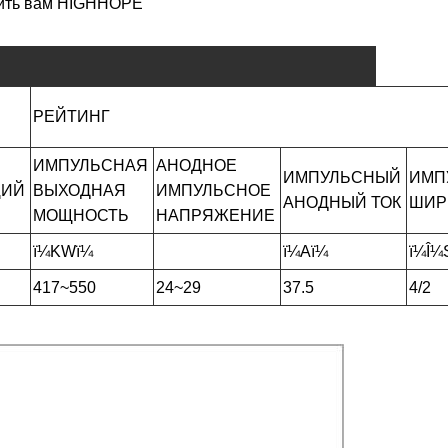
вить вам HIGHHOPE
РЕЙТИНГ
ИМПУЛЬСНАЯ
АНОДНОЕ
ИМПУЛЬСНЫЙ
ИМП
ЩИЙ
ВЫХОДНАЯ
ИМПУЛЬСНОЕ
АНОДНЫЙ ТОК
ШИР
МОЩНОСТЬ
НАПРЯЖЕНИЕ
ï¼KWï¼
ï¼Aï¼
ï¼Î¼
417~550
24~29
37.5
4/2