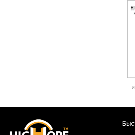
И
Быс