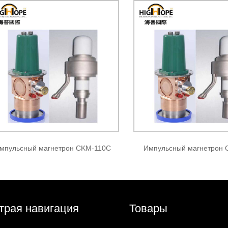
мпульсный магнетрон CKM-110C
Импульсный магнетрон 
трая навигация
Товары