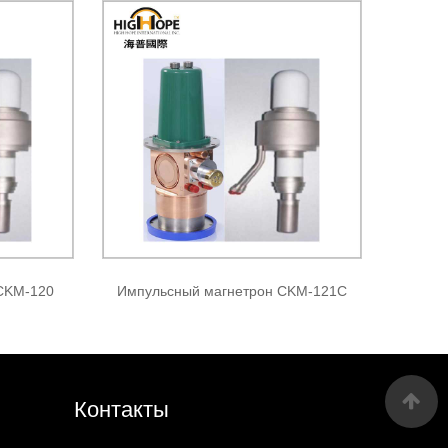
CKM-120
Импульсный магнетрон CKM-121C
Контакты