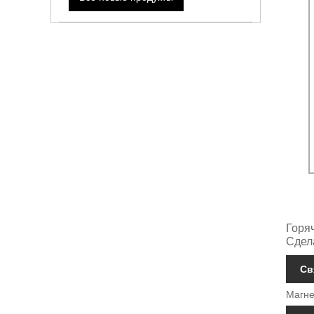
Горя
Сдел
Св
Магне