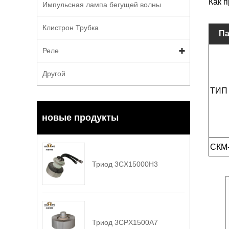
Как 
Импульсная лампа бегущей волны
Клистрон Трубка
Па
Реле
Другой
ТИП
новые продукты
СКМ
Триод 3CX15000H3
Триод 3CPX1500A7