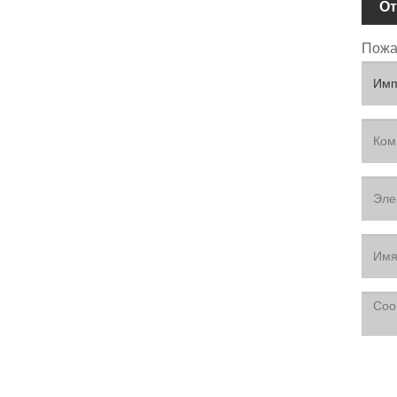
От
Пожал