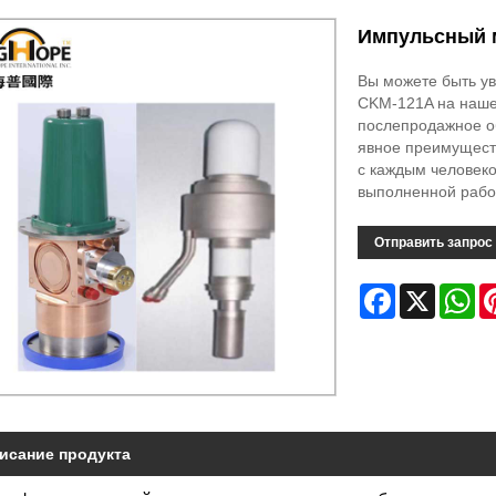
Импульсный 
Вы можете быть у
CKM-121A на наше
послепродажное об
явное преимущест
с каждым человеко
выполненной рабо
Отправить запрос
Facebook
X
Wh
исание продукта