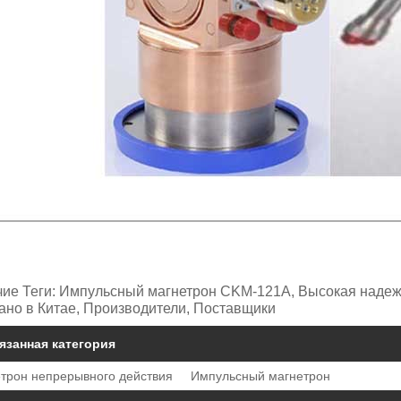
чие Теги: Импульсный магнетрон CKM-121A, Высокая надежд
ано в Китае, Производители, Поставщики
язанная категория
трон непрерывного действия
Импульсный магнетрон